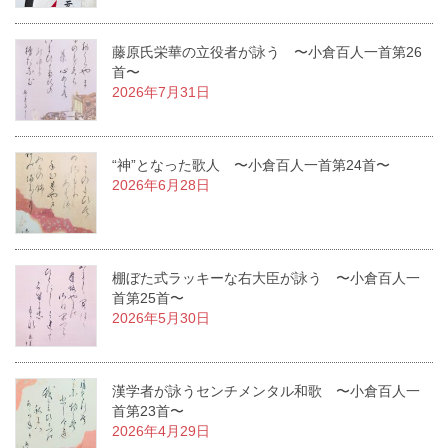
藤原氏栄華の立役者が詠う 〜小倉百人一首第26
首〜
2026年7月31日
“神”となった歌人 〜小倉百人一首第24首〜
2026年6月28日
棚ぼた式ラッキーな右大臣が詠う 〜小倉百人一
首第25首〜
2026年5月30日
漢学者が詠うセンチメンタル和歌 〜小倉百人一
首第23首〜
2026年4月29日