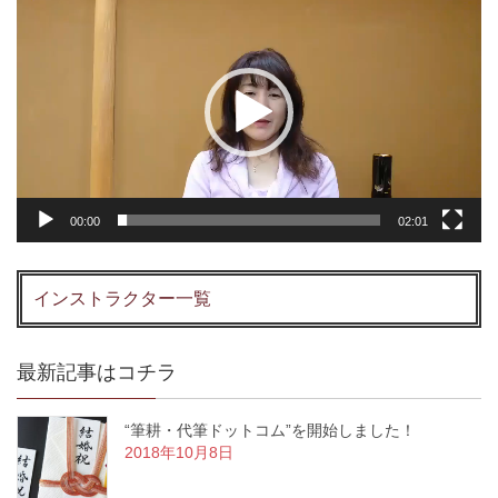
画
プ
レ
ー
ヤ
ー
00:00
02:01
インストラクター一覧
最新記事はコチラ
“筆耕・代筆ドットコム”を開始しました！
2018年10月8日