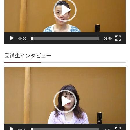
ー
ヤ
ー
00:00
01:50
受講生インタビュー
動
画
プ
レ
ー
ヤ
ー
00:00
02:01