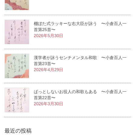
棚ぼた式ラッキーな右大臣が詠う 〜小倉百人一
首第25首〜
2026年5月30日
漢学者が詠うセンチメンタル和歌 〜小倉百人一
首第23首〜
2026年4月29日
ぱっとしないお役人の和歌もある 〜小倉百人一
首第22首〜
2026年3月30日
最近の投稿