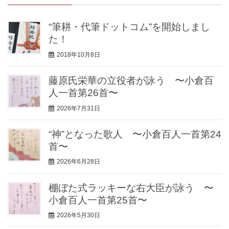
“筆耕・代筆ドットコム”を開始しまし
た！
2018年10月8日
藤原氏栄華の立役者が詠う 〜小倉百
人一首第26首〜
2026年7月31日
“神”となった歌人 〜小倉百人一首第24
首〜
2026年6月28日
棚ぼた式ラッキーな右大臣が詠う 〜
小倉百人一首第25首〜
2026年5月30日