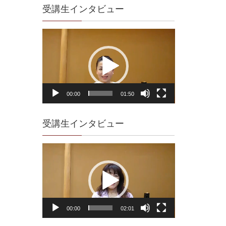
受講生インタビュー
動
画
プ
レ
ー
ヤ
00:00
01:50
ー
受講生インタビュー
動
画
プ
レ
ー
ヤ
00:00
02:01
ー