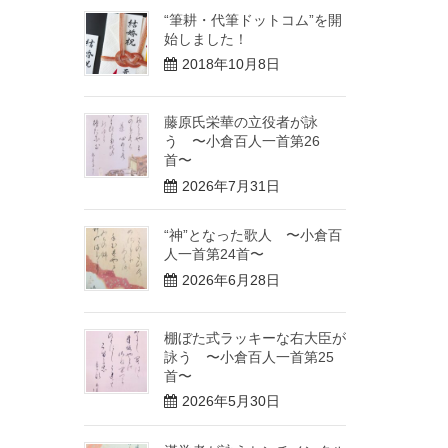
“筆耕・代筆ドットコム”を開
始しました！
2018年10月8日
藤原氏栄華の立役者が詠
う 〜小倉百人一首第26
首〜
2026年7月31日
“神”となった歌人 〜小倉百
人一首第24首〜
2026年6月28日
棚ぼた式ラッキーな右大臣が
詠う 〜小倉百人一首第25
首〜
2026年5月30日