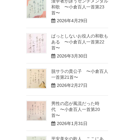
漢学者が詠うセンチメンタル
和歌 〜小倉百人一首第23
首〜
2026年4月29日
ぱっとしないお役人の和歌も
ある 〜小倉百人一首第22
首〜
2026年3月30日
脱サラの貴公子 〜小倉百人
一首第21首〜
2026年2月27日
男性の恋が風流だった時
代 〜小倉百人一首第20
首〜
2026年1月31日
平安美女の歌人、ここにあ