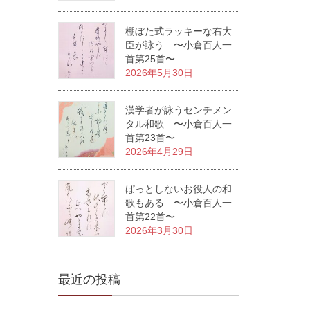
棚ぼた式ラッキーな右大
臣が詠う 〜小倉百人一
首第25首〜
2026年5月30日
漢学者が詠うセンチメン
タル和歌 〜小倉百人一
首第23首〜
2026年4月29日
ぱっとしないお役人の和
歌もある 〜小倉百人一
首第22首〜
2026年3月30日
最近の投稿